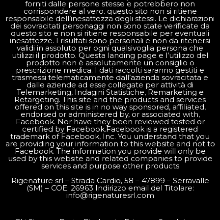
forniti dalle persone stesse e potrebbero non
corrispondere al vero. questo sito non si ritiene
responsabile dell’inesattezza degli stessi. Le dichiarazioni
dei sovracitati personaggi non sono state verificate da
questo sito e non si ritiene responsabile per eventuali
inesattezze. I risultati sono personali e non da ritenersi
validi in assoluto per ogni qualsivoglia persona che
utilizzi il prodotto. Questa landing page e l’utilizzo del
prodotto non è assolutamente un consiglio o
prescrizione medica. I dati raccolti saranno gestiti e
trasmessi telematicamente dall’azienda sovracitata e
dalle aziende ad esse collegate per attività di
Telemarketing, Indagini Statistiche, Remarketing e
Retargeting. This site and the products and services
offered on this site is in no way sponsored, affiliated,
endorsed or administered by, or associated with,
Facebook. Nor have they been reviewed tested or
certified by Facebook.Facebook is a registered
trademark of Facebook, Inc. You understand that you
are providing your information to this website and not to
Facebook. The information you provide will only be
used by this website and related companies to provide
services and purpose other products
Rigenature srl – Strada Cardio, 58 – 47899 – Serravalle
(SM) – COE: 26963 Indirizzo email del Titolare:
info@rigenaturesrl.com