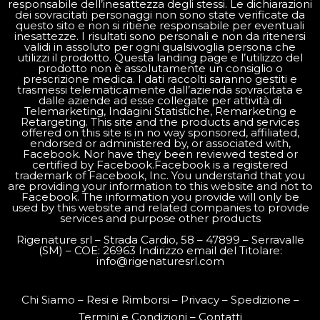
responsabile dell’inesattezza degli stessi. Le dichiarazioni
dei sovracitati personaggi non sono state verificate da
questo sito e non si ritiene responsabile per eventuali
inesattezze. I risultati sono personali e non da ritenersi
validi in assoluto per ogni qualsivoglia persona che
utilizzi il prodotto. Questa landing page e l’utilizzo del
prodotto non è assolutamente un consiglio o
prescrizione medica. I dati raccolti saranno gestiti e
trasmessi telematicamente dall’azienda sovracitata e
dalle aziende ad esse collegate per attività di
Telemarketing, Indagini Statistiche, Remarketing e
Retargeting. This site and the products and services
offered on this site is in no way sponsored, affiliated,
endorsed or administered by, or associated with,
Facebook. Nor have they been reviewed tested or
certified by Facebook.Facebook is a registered
trademark of Facebook, Inc. You understand that you
are providing your information to this website and not to
Facebook. The information you provide will only be
used by this website and related companies to provide
services and purpose other products
Rigenature srl – Strada Cardio, 58 – 47899 – Serravalle
(SM) – COE: 26963 Indirizzo email del Titolare:
info@rigenaturesrl.com
Chi Siamo
–
Resi e Rimborsi
–
Privacy
–
Spedizione
–
Termini e Condizioni
–
Contatti